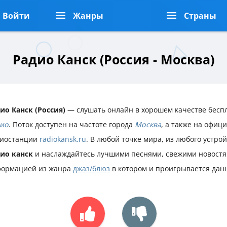
Войти
Жанры
Страны
Радио Канск (Россия - Москва)
ио Канск (Россия)
— слушать онлайн в хорошем качестве бесп
ио
. Поток доступен на частоте города
Москва
, а также на офиц
иостанции
radiokansk.ru
. В любой точке мира, из любого устро
ио канск
и наслаждайтесь лучшими песнями, свежими новостя
ормацией из жанра
джаз/блюз
в котором и проигрывается дан