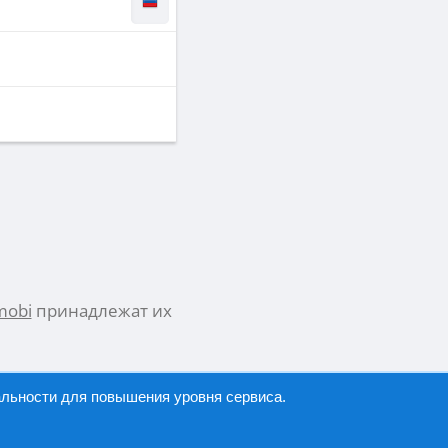
mobi
принадлежат их
альности
для повышения уровня сервиса.