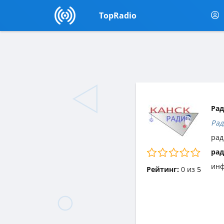
TopRadio
Рад
Рад
рад
рад
инф
Рейтинг:
0
из
5