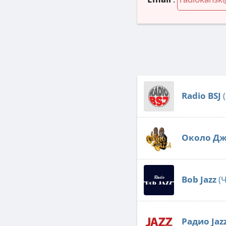
Radio BSJ
(
Около Дж
Bob Jazz
(Ч
Радио Jaz