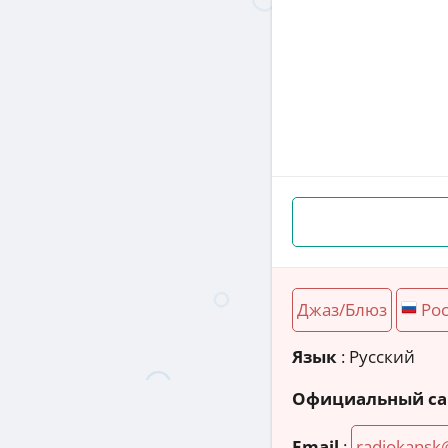
Джаз/Блюз
Ро
Язык
: Русский
Официальный са
Email
:
radiokansk@