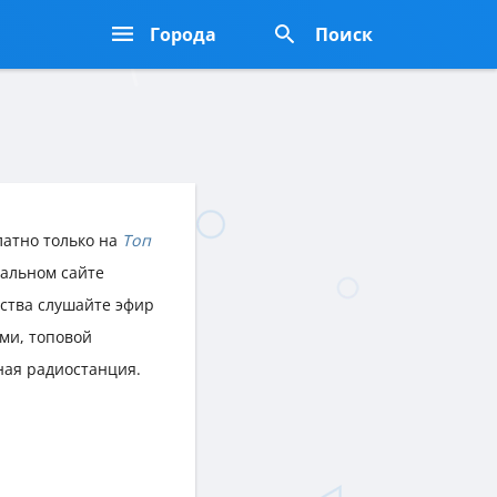
Города
Поиск
латно только на
Топ
иальном сайте
йства слушайте эфир
ми, топовой
ная радиостанция.