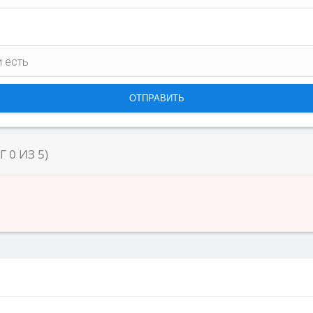
НГ
0
ИЗ
5
)