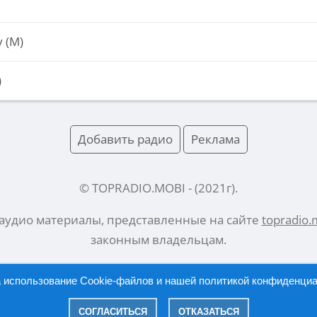
 (М)
)
Добавить радио
Реклама
© TOPRADIO.MOBI
- (
2021
г).
 аудио материалы, представленные на сайте
topradio.
законным владельцам.
а использование Cookie-файлов и нашей
политикой конфиденци
Русский |
English
СОГЛАСИТЬСЯ
ОТКАЗАТЬСЯ