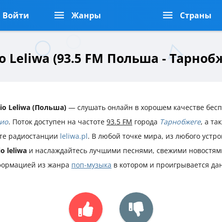
Войти
Жанры
Страны
o Leliwa (93.5 FM Польша - Тарноб
io Leliwa (Польша)
— слушать онлайн в хорошем качестве бесп
ио
. Поток доступен на частоте
93.5 FM
города
Тарнобжеге
, а т
те радиостанции
leliwa.pl
. В любой точке мира, из любого устр
io leliwa
и наслаждайтесь лучшими песнями, свежими новостям
ормацией из жанра
поп-музыка
в котором и проигрывается да