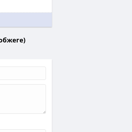
нобжеге)