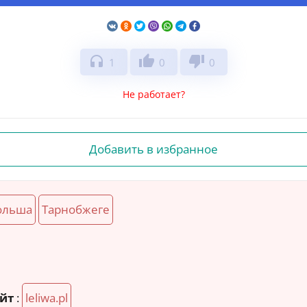
headphones
thumb_up
thumb_down
1
0
0
Не работает?
Добавить в избранное
ольша
Тарнобжеге
йт
:
leliwa.pl