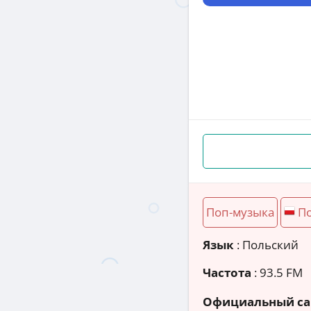
Поп-музыка
П
Язык
: Польский
Частота
: 93.5 FM
Официальный са