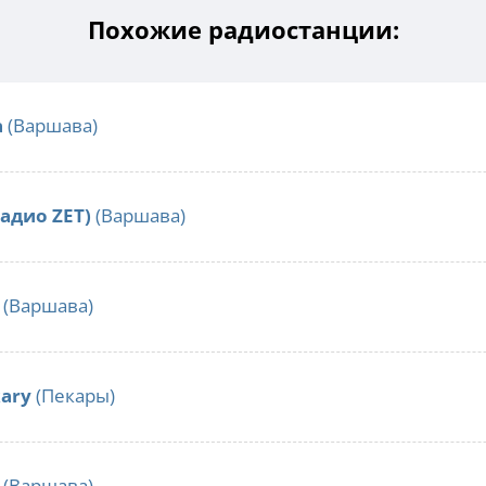
Похожие радиостанции:
a
(Варшава)
Радио ZET)
(Варшава)
(Варшава)
kary
(Пекары)
(Варшава)