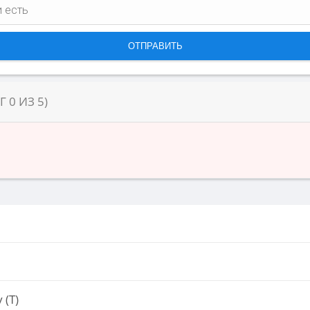
НГ
0
ИЗ
5
)
 (Т)