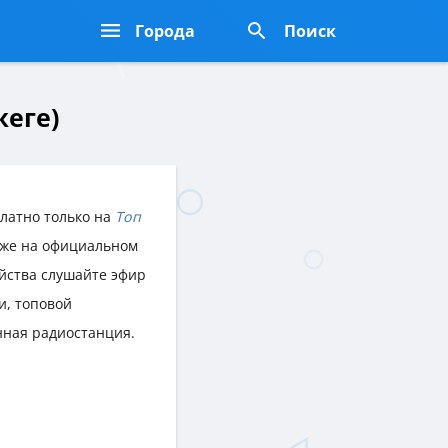
Города
Поиск
жеге)
латно только на
Топ
акже на официальном
ойства слушайте эфир
и, топовой
нная радиостанция.