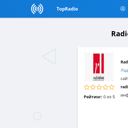
TopRadio
Radi
Rad
Рад
сай
rad
инф
Рейтинг:
0
из
5