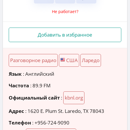
Не работает?
Добавить в избранное
Разговорное радио
США
Ларедо
Язык
: Английский
Частота
: 89.9 FM
Официальный сайт
:
kbnl.org
Адрес
:
1620 E. Plum St. Laredo, TX 78043
Телефон
:
+956-724-9090