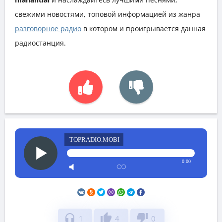
свежими новостями, топовой информацией из жанра
разговорное радио
в котором и проигрывается данная
радиостанция.
TOPRADIO.MOBI
0:00
headphones
thumb_up
thumb_down
1
4
0