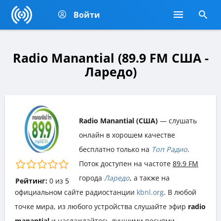
Войти
Radio Manantial (89.9 FM США -
Ларедо)
Radio Manantial (США)
— слушать
онлайн в хорошем качестве
бесплатно только на
Топ Радио
.
Поток доступен на частоте
89.9 FM
города
Ларедо
, а также на
Рейтинг:
0
из
5
официальном сайте радиостанции
kbnl.org
. В любой
точке мира, из любого устройства слушайте эфир
radio
manantial
и наслаждайтесь лучшими песнями,