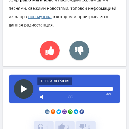
песнями, свежими новостями, топовой информацией
из жанра
поп-музыка
в котором и проигрывается
данная радиостанция.
TOPRADIO.MOBI
0:00
headphones
thumb_up
thumb_down
1
3
0