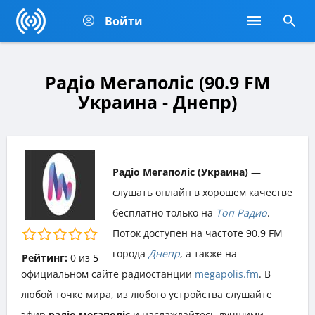
Войти
Радіо Мегаполіс (90.9 FM
Украина - Днепр)
Радіо Мегаполіс (Украина)
—
слушать онлайн в хорошем качестве
бесплатно только на
Топ Радио
.
Поток доступен на частоте
90.9 FM
города
Днепр
, а также на
Рейтинг:
0
из
5
официальном сайте радиостанции
megapolis.fm
. В
любой точке мира, из любого устройства слушайте
эфир
радіо мегаполіс
и наслаждайтесь лучшими