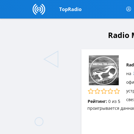
TopRadio
Radio 
Rad
на
офи
уст
све
Рейтинг:
0
из
5
проигрывается данна