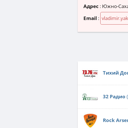
Адрес
:
Южно-Саха
Email
:
vladimir.y
Тихий До
32 Радио
(
Rock Arse