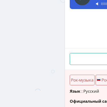
Рок-музыка
Ро
Язык
: Русский
Официальный са