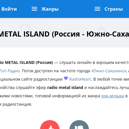
Войти
Жанры
Страны
METAL ISLAND (Россия - Южно-Сах
io METAL ISLAND (Россия)
— слушать онлайн в хорошем качест
Топ Радио
. Поток доступен на частоте города
Южно-Сахалинск
,
циальном сайте радиостанции
RadioHeart
. В любой точке ми
ройства слушайте эфир
radio metal island
и наслаждайтесь луч
жими новостями, топовой информацией из жанра
рок-музыка
в 
я радиостанция.