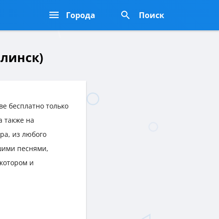
Города
Поиск
алинск)
ве бесплатно только
 а также на
ра, из любого
шими песнями,
котором и