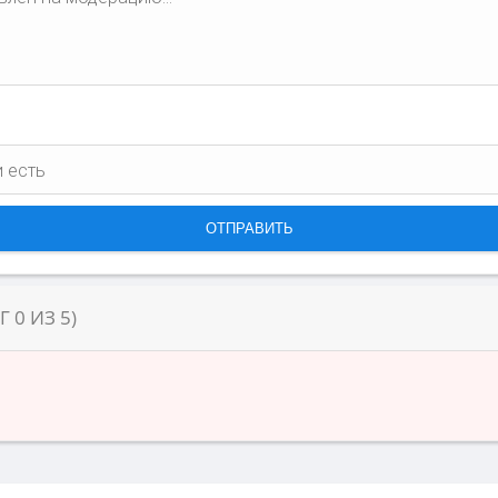
НГ
0
ИЗ
5
)