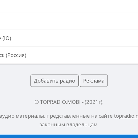
у (Ю)
к (Россия)
Добавить радио
Реклама
© TOPRADIO.MOBI
- (
2021
г).
 аудио материалы, представленные на сайте
topradio.
законным владельцам.