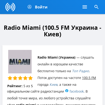
Войти
Radio Miami (100.5 FM Украина -
Киев)
Radio Miami (Украина)
— слушать
онлайн в хорошем качестве
бесплатно только на
Топ Радио
.
Поток доступен на частоте
100.5 FM
города
Киев
, а также на
Рейтинг:
5
из
5
официальном сайте радиостанции
facebook
. В
любой точке мира, из любого устройства слушайте
эфир
radio miami
и наслаждайтесь лучшими песнями,