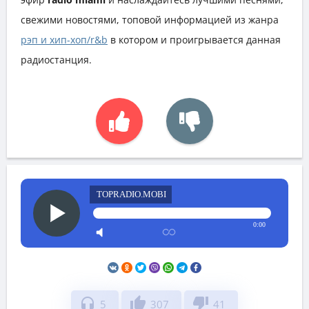
свежими новостями, топовой информацией из жанра
рэп и хип-хоп/r&b
в котором и проигрывается данная
радиостанция.
TOPRADIO.MOBI
0:00
headphones
thumb_up
thumb_down
5
307
41