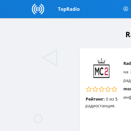
TopRadio
R
Rad
на
рад
mon
инф
Рейтинг:
0
из
5
радиостанция.