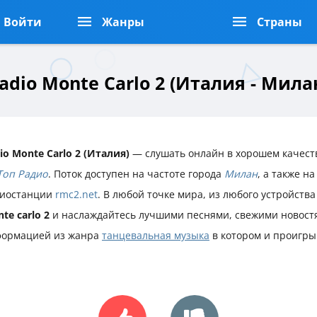
Войти
Жанры
Страны
adio Monte Carlo 2 (Италия - Мила
io Monte Carlo 2 (Италия)
— слушать онлайн в хорошем качеств
Топ Радио
. Поток доступен на частоте города
Милан
, а также н
иостанции
rmc2.net
. В любой точке мира, из любого устройств
te carlo 2
и наслаждайтесь лучшими песнями, свежими новост
ормацией из жанра
танцевальная музыка
в котором и проигры