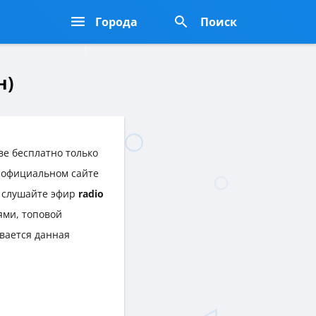
Города
Поиск
н)
е бесплатно только
а официальном сайте
а слушайте эфир
radio
ями, топовой
вается данная