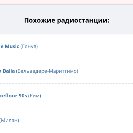
Похожие радиостанции:
ce Music
(Генуя)
a Balla
(Бельведере-Мариттимо)
cefloor 90s
(Рим)
(Милан)