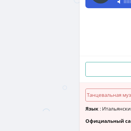
Танцевальная му
Язык
: Итальянск
Официальный са