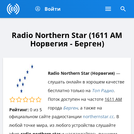
Войти
Radio Northern Star (1611 AM
Норвегия - Берген)
Radio Northern Star (Норвегия)
—
слушать онлайн в хорошем качестве
бесплатно только на
Топ Радио
.
Поток доступен на частоте
1611 AM
города
Берген
, а также на
Рейтинг:
0
из
5
официальном сайте радиостанции
northernstar.cc
. В
любой точке мира, из любого устройства слушайте
эфир
radio northern star
и наслаждайтесь лучшими