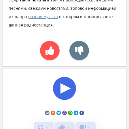
песнями, свежими новостями, топовой информацией
из жанра
разная музыка
в котором и проигрывается
данная радиостанция.
headphones
thumb_up
thumb_down
1
0
0