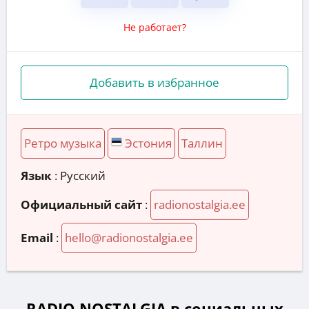
Не работает?
Добавить в избранное
Ретро музыка
Эстония
Таллин
Язык
: Русский
Официальный сайт
:
radionostalgia.ee
Email
:
hello@radionostalgia.ee
RADIO NOSTALGIA в социальных