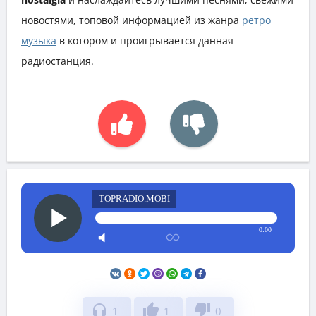
новостями, топовой информацией из жанра
ретро
музыка
в котором и проигрывается данная
радиостанция.
TOPRADIO.MOBI
0:00
headphones
thumb_up
thumb_down
1
1
0