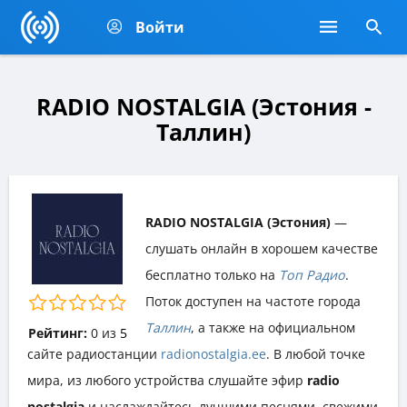
Войти
RADIO NOSTALGIA (Эстония -
Таллин)
RADIO NOSTALGIA (Эстония)
—
слушать онлайн в хорошем качестве
бесплатно только на
Топ Радио
.
Поток доступен на частоте города
Таллин
, а также на официальном
Рейтинг:
0
из
5
сайте радиостанции
radionostalgia.ee
. В любой точке
мира, из любого устройства слушайте эфир
radio
nostalgia
и наслаждайтесь лучшими песнями, свежими