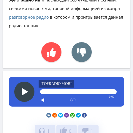
свежими новостями, топовой информацией из жанра
разговорное радио
в котором и проигрывается данная
радиостанция.
TOPRADIO.MOBI
0:00
headphones
thumb_up
thumb_down
1
0
1