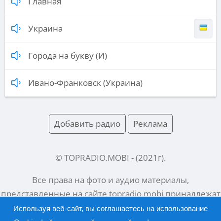
Главная
Украина
Города на букву (И)
Ивано-Франковск (Украина)
Добавить радио
Реклама
© TOPRADIO.MOBI
- (
2021
г).
Все права на фото и аудио материалы,
представленные на сайте
topradio.mobi
принадлежат
их законным владельцам.
Используя веб-сайт, вы соглашаетесь на использование