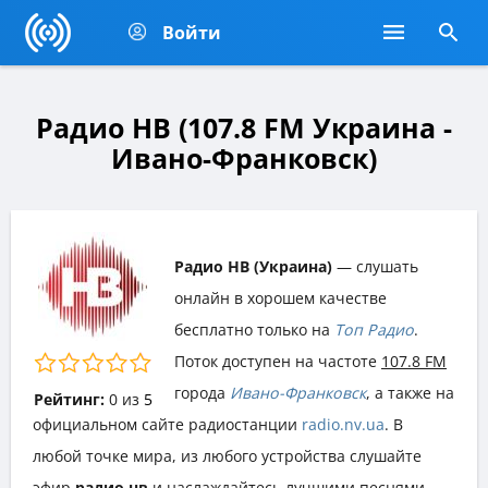
Войти
Радио НВ (107.8 FM Украина -
Ивано-Франковск)
Радио НВ (Украина)
— слушать
онлайн в хорошем качестве
бесплатно только на
Топ Радио
.
Поток доступен на частоте
107.8 FM
города
Ивано-Франковск
, а также на
Рейтинг:
0
из
5
официальном сайте радиостанции
radio.nv.ua
. В
любой точке мира, из любого устройства слушайте
эфир
радио нв
и наслаждайтесь лучшими песнями,