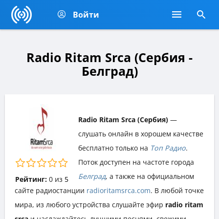
Войти
Radio Ritam Srca (Сербия -
Белград)
Radio Ritam Srca (Сербия)
—
слушать онлайн в хорошем качестве
бесплатно только на
Топ Радио
.
Поток доступен на частоте города
Белград
, а также на официальном
Рейтинг:
0
из
5
сайте радиостанции
radioritamsrca.com
. В любой точке
мира, из любого устройства слушайте эфир
radio ritam
srca
и наслаждайтесь лучшими песнями, свежими