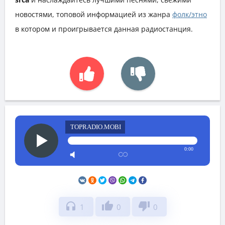
новостями, топовой информацией из жанра
фолк/этно
в котором и проигрывается данная радиостанция.
TOPRADIO.MOBI
0:00
headphones
thumb_up
thumb_down
1
0
0