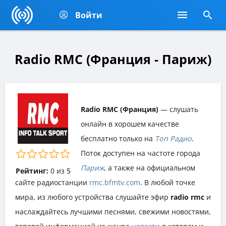
Войти
Radio RMC (Франция - Париж)
Radio RMC (Франция)
— слушать
онлайн в хорошем качестве
бесплатно только на
Топ Радио
.
Поток доступен на частоте города
Париж
, а также на официальном
Рейтинг:
0
из
5
сайте радиостанции
rmc.bfmtv.com
. В любой точке
мира, из любого устройства слушайте эфир
radio rmc
и
наслаждайтесь лучшими песнями, свежими новостями,