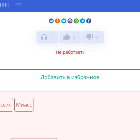
headphones
thumb_up
thumb_down
1
0
0
Не работает?
Добавить в избранное
ссия
Миасс