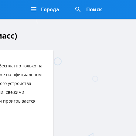
Города
Поиск
иасс)
бесплатно только на
акже на официальном
бого устройства
и, свежими
и проигрывается