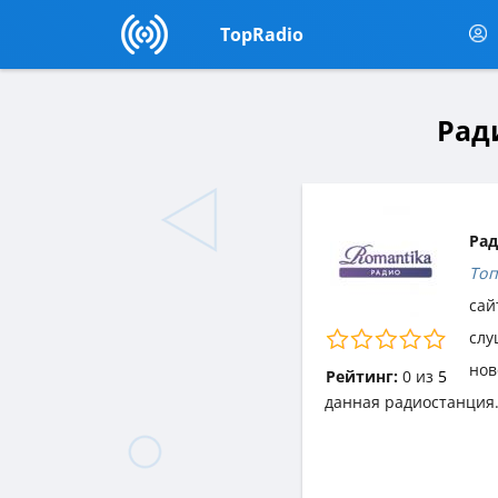
TopRadio
Ради
Рад
Топ
сай
слу
нов
Рейтинг:
0
из
5
данная радиостанция