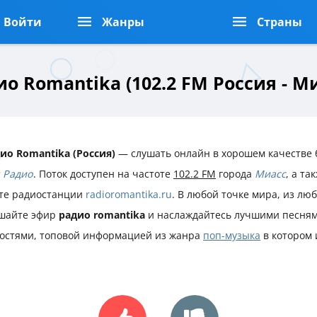
Войти
Жанры
Страны
о Romantika (102.2 FM Россия - М
ио Romantika (Россия)
— слушать онлайн в хорошем качестве 
 Радио
. Поток доступен на частоте
102.2 FM
города
Миасс
, а т
те радиостанции
radioromantika.ru
. В любой точке мира, из лю
шайте эфир
радио romantika
и наслаждайтесь лучшими песням
остями, топовой информацией из жанра
поп-музыка
в котором 
.