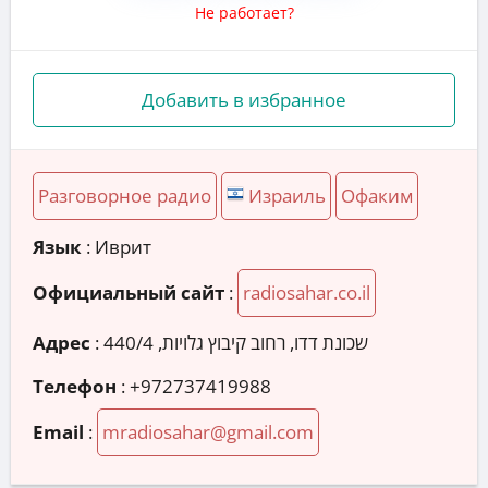
Не работает?
Добавить в избранное
Разговорное радио
Израиль
Офаким
Язык
: Иврит
Официальный сайт
:
radiosahar.co.il
Адрес
:
Телефон
:
+972737419988
Email
:
mradiosahar@gmail.com