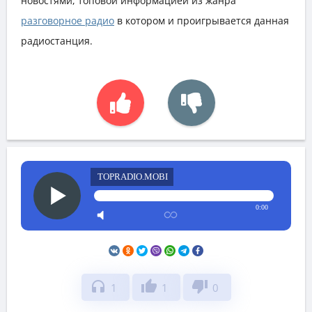
новостями, топовой информацией из жанра
разговорное радио
в котором и проигрывается данная
радиостанция.
TOPRADIO.MOBI
0:00
headphones
thumb_up
thumb_down
1
1
0