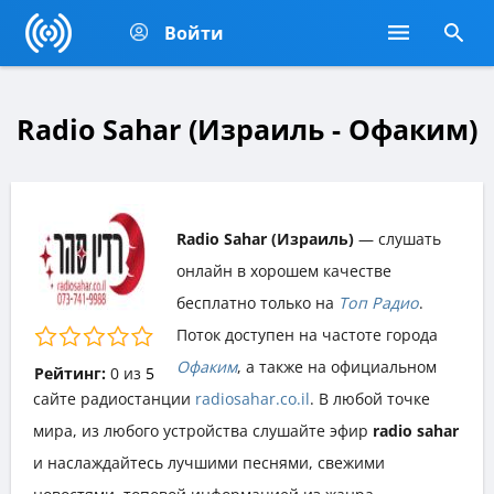
Войти
Radio Sahar (Израиль - Офаким)
Radio Sahar (Израиль)
— слушать
онлайн в хорошем качестве
бесплатно только на
Топ Радио
.
Поток доступен на частоте города
Офаким
, а также на официальном
Рейтинг:
0
из
5
сайте радиостанции
radiosahar.co.il
. В любой точке
мира, из любого устройства слушайте эфир
radio sahar
и наслаждайтесь лучшими песнями, свежими