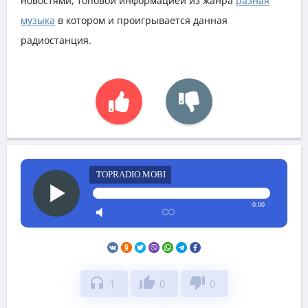
новостями, топовой информацией из жанра
разная
музыка
в котором и проигрывается данная
радиостанция.
TOPRADIO.MOBI
0:00
headphones
thumb_up
thumb_down
1
0
0