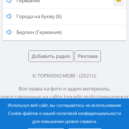
Германия
Города на букву (Б)
Берлин (Германия)
Добавить радио
Реклама
© TOPRADIO.MOBI
- (
2021
г).
Все права на фото и аудио материалы,
представленные на сайте
topradio.mobi
принадлежат
их законным владельцам.
Используя веб-сайт, вы соглашаетесь на использование
Cookie-файлов и нашей
политикой конфиденциальности
для повышения уровня сервиса.