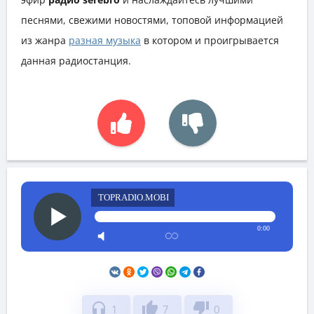
песнями, свежими новостями, топовой информацией
из жанра
разная музыка
в котором и проигрывается
данная радиостанция.
TOPRADIO.MOBI
0:00
headphones
thumb_up
thumb_down
1
7
0