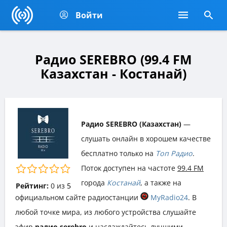
Войти
Радио SEREBRO (99.4 FM
Казахстан - Костанай)
Радио SEREBRO (Казахстан)
—
слушать онлайн в хорошем качестве
бесплатно только на
Топ Радио
.
Поток доступен на частоте
99.4 FM
города
Костанай
, а также на
Рейтинг:
0
из
5
официальном сайте радиостанции
MyRadio24
. В
любой точке мира, из любого устройства слушайте
эфир
радио serebro
и наслаждайтесь лучшими