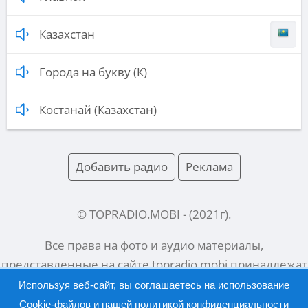
Казахстан
Города на букву (К)
Костанай (Казахстан)
Добавить радио
Реклама
© TOPRADIO.MOBI
- (
2021
г).
Все права на фото и аудио материалы,
представленные на сайте
topradio.mobi
принадлежат
их законным владельцам.
Используя веб-сайт, вы соглашаетесь на использование
Cookie-файлов и нашей
политикой конфиденциальности