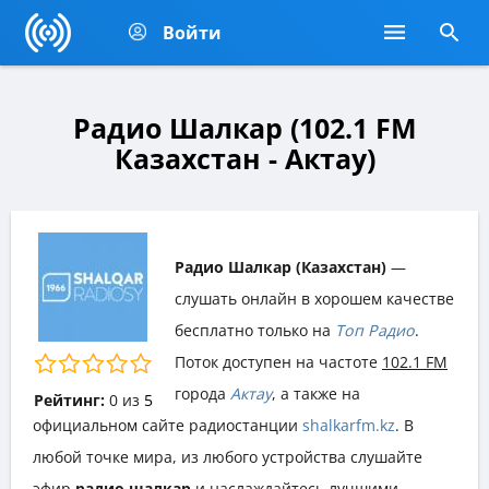
Войти
Радио Шалкар (102.1 FM
Казахстан - Актау)
Радио Шалкар (Казахстан)
—
слушать онлайн в хорошем качестве
бесплатно только на
Топ Радио
.
Поток доступен на частоте
102.1 FM
города
Актау
, а также на
Рейтинг:
0
из
5
официальном сайте радиостанции
shalkarfm.kz
. В
любой точке мира, из любого устройства слушайте
эфир
радио шалкар
и наслаждайтесь лучшими