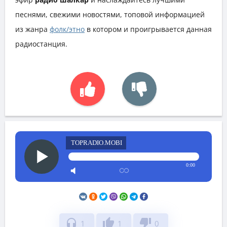
песнями, свежими новостями, топовой информацией
из жанра
фолк/этно
в котором и проигрывается данная
радиостанция.
TOPRADIO.MOBI
0:00
headphones
thumb_up
thumb_down
1
1
0