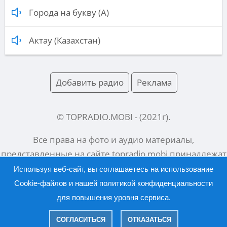
Города на букву (А)
Актау (Казахстан)
Добавить радио
Реклама
© TOPRADIO.MOBI
- (
2021
г).
Все права на фото и аудио материалы,
представленные на сайте
topradio.mobi
принадлежат
их законным владельцам.
Используя веб-сайт, вы соглашаетесь на использование
Cookie-файлов и нашей
политикой конфиденциальности
для повышения уровня сервиса.
Русский |
English
СОГЛАСИТЬСЯ
ОТКАЗАТЬСЯ