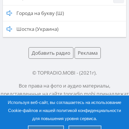
Города на букву (Ш)
Шостка (Украина)
Добавить радио
Реклама
© TOPRADIO.MOBI
- (
2021
г).
Все права на фото и аудио материалы,
представленные на сайте
topradio.mobi
принадлежат
их законным владельцам.
Используя веб-сайт, вы соглашаетесь на использование
Cookie-файлов и нашей
политикой конфиденциальности
для повышения уровня сервиса.
Русский |
English