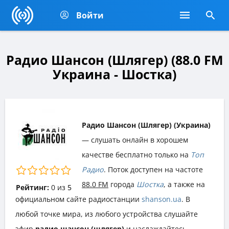
Войти
Радио Шансон (Шлягер) (88.0 FM
Украина - Шостка)
Радио Шансон (Шлягер) (Украина)
— слушать онлайн в хорошем
качестве бесплатно только на
Топ
Радио
. Поток доступен на частоте
88.0 FM
города
Шостка
, а также на
Рейтинг:
0
из
5
официальном сайте радиостанции
shanson.ua
. В
любой точке мира, из любого устройства слушайте
эфир
радио шансон (шлягер)
и наслаждайтесь