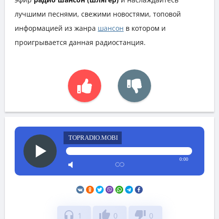
лучшими песнями, свежими новостями, топовой
информацией из жанра
шансон
в котором и
проигрывается данная радиостанция.
TOPRADIO.MOBI
0:00
headphones
thumb_up
thumb_down
1
0
0