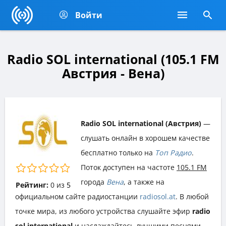
Войти
Radio SOL international (105.1 FM
Австрия - Вена)
Radio SOL international (Австрия)
—
слушать онлайн в хорошем качестве
бесплатно только на
Топ Радио
.
Поток доступен на частоте
105.1 FM
города
Вена
, а также на
Рейтинг:
0
из
5
официальном сайте радиостанции
radiosol.at
. В любой
точке мира, из любого устройства слушайте эфир
radio
sol international
и наслаждайтесь лучшими песнями,