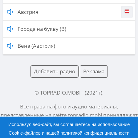
Австрия
Города на букву (В)
Вена (Австрия)
Добавить радио
Реклама
© TOPRADIO.MOBI
- (
2021
г).
Все права на фото и аудио материалы,
представленные на сайте
topradio.mobi
принадлежат
их законным владельцам.
Используя веб-сайт, вы соглашаетесь на использование
Cookie-файлов и нашей
политикой конфиденциальности