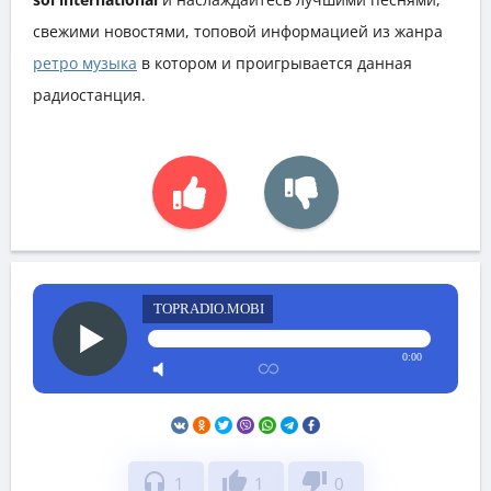
свежими новостями, топовой информацией из жанра
ретро музыка
в котором и проигрывается данная
радиостанция.
TOPRADIO.MOBI
0:00
headphones
thumb_up
thumb_down
1
1
0