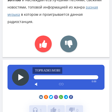
новостями, топовой информацией из жанра
разная
музыка
в котором и проигрывается данная
радиостанция.
TOPRADIO.MOBI
0:00
headphones
thumb_up
thumb_down
1
0
0