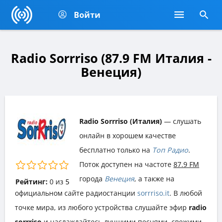
Войти
Radio Sorrriso (87.9 FM Италия -
Венеция)
Radio Sorrriso (Италия)
— слушать
онлайн в хорошем качестве
бесплатно только на
Топ Радио
.
Поток доступен на частоте
87.9 FM
города
Венеция
, а также на
Рейтинг:
0
из
5
официальном сайте радиостанции
sorrriso.it
. В любой
точке мира, из любого устройства слушайте эфир
radio
sorrriso
и наслаждайтесь лучшими песнями, свежими