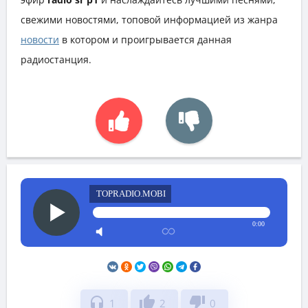
свежими новостями, топовой информацией из жанра
новости
в котором и проигрывается данная
радиостанция.
TOPRADIO.MOBI
0:00
headphones
thumb_up
thumb_down
1
2
0