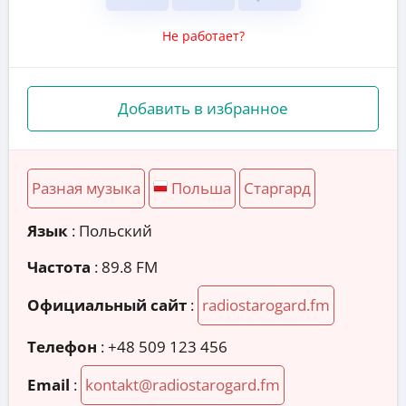
Не работает?
Добавить в избранное
Разная музыка
Польша
Старгард
Язык
: Польский
Частота
: 89.8 FM
Официальный сайт
:
radiostarogard.fm
Телефон
:
+48 509 123 456
Email
:
kontakt@radiostarogard.fm