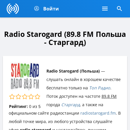
Войти
Radio Starogard (89.8 FM Польша
- Старгард)
Radio Starogard (Польша)
—
слушать онлайн в хорошем качестве
бесплатно только на
Топ Радио
.
Поток доступен на частоте
89.8 FM
города
Старгард
, а также на
Рейтинг:
0
из
5
официальном сайте радиостанции
radiostarogard.fm
. В
любой точке мира, из любого устройства слушайте
эфир
radio starogard
и наслаждайтесь лучшими