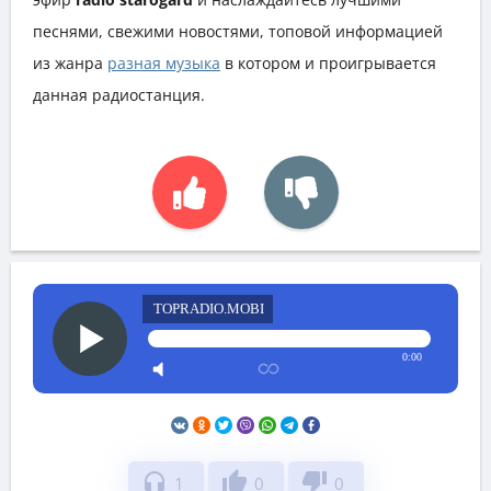
песнями, свежими новостями, топовой информацией
из жанра
разная музыка
в котором и проигрывается
данная радиостанция.
TOPRADIO.MOBI
0:00
headphones
thumb_up
thumb_down
1
0
0