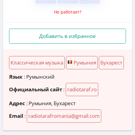
Не работает?
Добавить в избранное
Классическая музыка
Румыния
Бухарест
Язык
: Румынский
Официальный сайт
:
radiotaraf.ro
Адрес
:
Румыния, Бухарест
Email
:
radiotarafromania@gmail.com