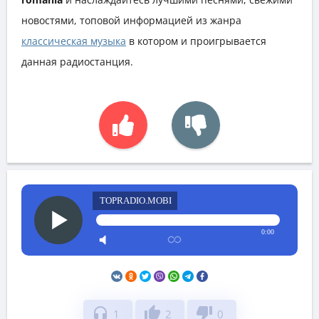
новостями, топовой информацией из жанра
классическая музыка
в котором и проигрывается
данная радиостанция.
TOPRADIO.MOBI
0:00
headphones
thumb_up
thumb_down
1
2
0