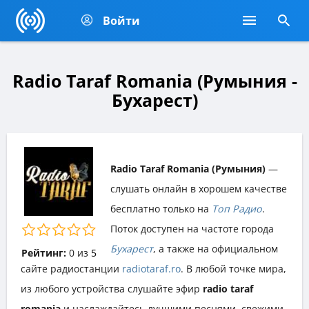
Войти
Radio Taraf Romania (Румыния -
Бухарест)
Radio Taraf Romania (Румыния)
—
слушать онлайн в хорошем качестве
бесплатно только на
Топ Радио
.
Поток доступен на частоте города
Бухарест
, а также на официальном
Рейтинг:
0
из
5
сайте радиостанции
radiotaraf.ro
. В любой точке мира,
из любого устройства слушайте эфир
radio taraf
romania
и наслаждайтесь лучшими песнями, свежими