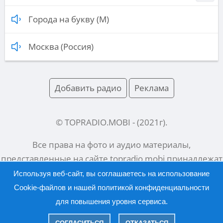
Города на букву (М)
Москва (Россия)
Добавить радио
Реклама
© TOPRADIO.MOBI
- (
2021
г).
Все права на фото и аудио материалы,
представленные на сайте
topradio.mobi
принадлежат
их законным владельцам.
Используя веб-сайт, вы соглашаетесь на использование
Cookie-файлов и нашей
политикой конфиденциальности
для повышения уровня сервиса.
Русский |
English