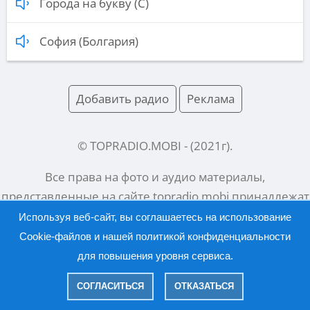
Города на букву (С)
София (Болгария)
Добавить радио
Реклама
© TOPRADIO.MOBI
- (
2021
г).
Все права на фото и аудио материалы,
представленные на сайте
topradio.mobi
принадлежат
их законным владельцам.
Используя веб-сайт, вы соглашаетесь на использование
Cookie-файлов и нашей
политикой конфиденциальности
для повышения уровня сервиса.
Русский |
English
СОГЛАСИТЬСЯ
ОТКАЗАТЬСЯ
|
Политика конфиденциальности
Правообладателям