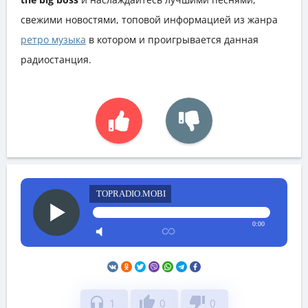
свежими новостями, топовой информацией из жанра
ретро музыка
в котором и проигрывается данная
радиостанция.
TOPRADIO.MOBI
0:00
headphones
thumb_up
thumb_down
1
0
0