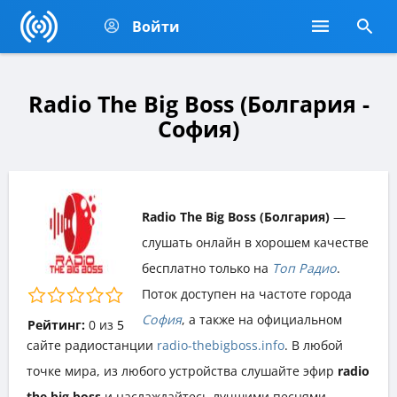
Войти
Radio The Big Boss (Болгария -
София)
Radio The Big Boss (Болгария)
—
слушать онлайн в хорошем качестве
бесплатно только на
Топ Радио
.
Поток доступен на частоте города
София
, а также на официальном
Рейтинг:
0
из
5
сайте радиостанции
radio-thebigboss.info
. В любой
точке мира, из любого устройства слушайте эфир
radio
the big boss
и наслаждайтесь лучшими песнями,