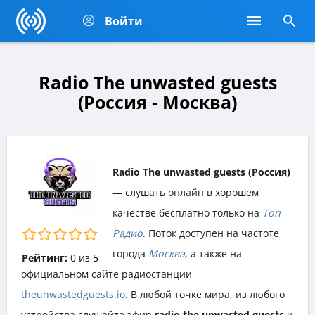
Войти
Radio The unwasted guests
(Россия - Москва)
Radio The unwasted guests (Россия)
— слушать онлайн в хорошем
качестве бесплатно только на
Топ
Радио
. Поток доступен на частоте
города
Москва
, а также на
Рейтинг:
0
из
5
официальном сайте радиостанции
theunwastedguests.io
. В любой точке мира, из любого
устройства слушайте эфир
radio the unwasted guests
и