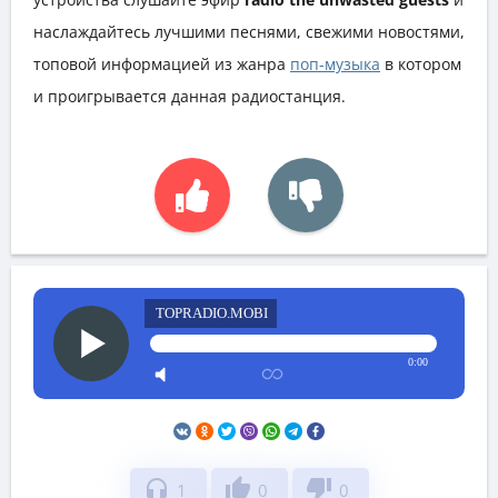
наслаждайтесь лучшими песнями, свежими новостями,
топовой информацией из жанра
поп-музыка
в котором
и проигрывается данная радиостанция.
TOPRADIO.MOBI
0:00
headphones
thumb_up
thumb_down
1
0
0