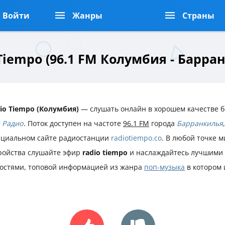
Войти
Жанры
Страны
Tiempo (96.1 FM Колумбия - Барра
io Tiempo (Колумбия)
— слушать онлайн в хорошем качестве б
 Радио
. Поток доступен на частоте
96.1 FM
города
Барранкилья
циальном сайте радиостанции
radiotiempo.co
. В любой точке м
ройства слушайте эфир
radio tiempo
и наслаждайтесь лучшими 
остями, топовой информацией из жанра
поп-музыка
в котором 
.