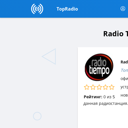
TopRadio
Radio 
Rad
Топ
офи
уст
нов
Рейтинг:
0
из
5
данная радиостанция