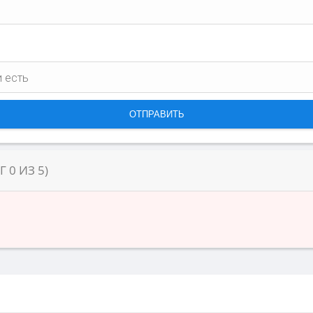
НГ
0
ИЗ
5
)