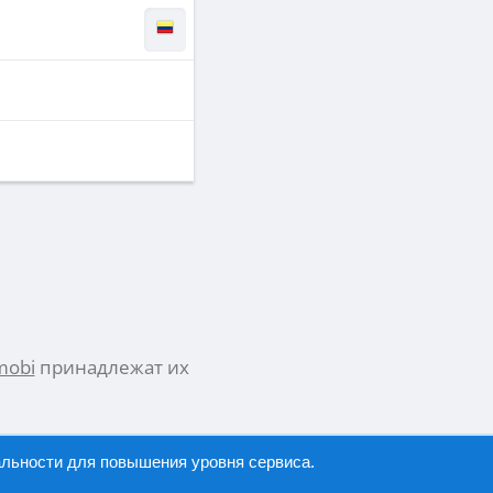
mobi
принадлежат их
альности
для повышения уровня сервиса.