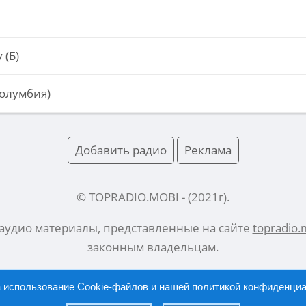
 (Б)
Колумбия)
Добавить радио
Реклама
© TOPRADIO.MOBI
- (
2021
г).
 аудио материалы, представленные на сайте
topradio.
законным владельцам.
а использование Cookie-файлов и нашей
политикой конфиденци