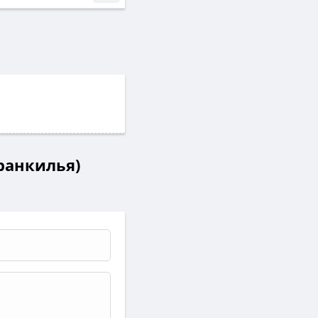
рранкилья)