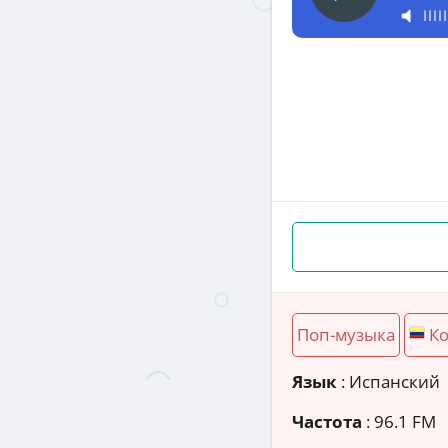
Поп-музыка
К
Язык
: Испанский
Частота
: 96.1 FM