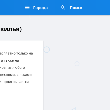
Города
Поиск
нкилья)
есплатно только на
, а также на
ира, из любого
песнями, свежими
и проигрывается