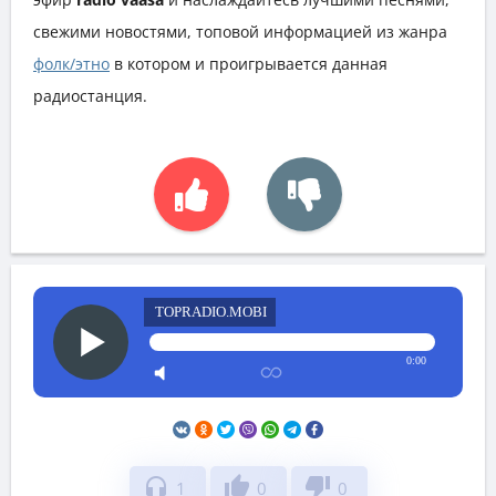
свежими новостями, топовой информацией из жанра
фолк/этно
в котором и проигрывается данная
радиостанция.
TOPRADIO.MOBI
0:00
headphones
thumb_up
thumb_down
1
0
0