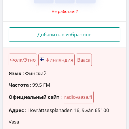
Не работает?
Добавить в избранное
Фолк/Этно
Финляндия
Вааса
Язык
: Финский
Частота
: 99.5 FM
Официальный сайт
:
radiovaasa.fi
Адрес
:
Hovrättsesplanaden 16, 9.vån 65100
Vasa