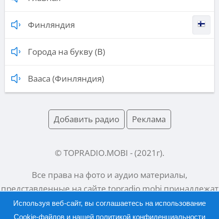
Финляндия
Города на букву (В)
Вааса (Финляндия)
Добавить радио
Реклама
© TOPRADIO.MOBI
- (
2021
г).
Все права на фото и аудио материалы,
представленные на сайте
topradio.mobi
принадлежат
их законным владельцам.
Используя веб-сайт, вы соглашаетесь на использование
Cookie-файлов и нашей
политикой конфиденциальности