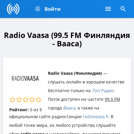
Войти
Radio Vaasa (99.5 FM Финляндия
- Вааса)
Radio Vaasa (Финляндия)
—
слушать онлайн в хорошем качестве
бесплатно только на
Топ Радио
.
Поток доступен на частоте
99.5 FM
города
Вааса
, а также на
Рейтинг:
0
из
5
официальном сайте радиостанции
radiovaasa.fi
. В
любой точке мира, из любого устройства слушайте
эфир
radio vaasa
и наслаждайтесь лучшими песнями,