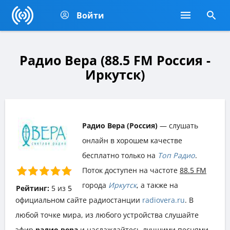
Войти
Радио Вера (88.5 FM Россия -
Иркутск)
Радио Вера (Россия)
— слушать
онлайн в хорошем качестве
бесплатно только на
Топ Радио
.
Поток доступен на частоте
88.5 FM
города
Иркутск
, а также на
Рейтинг:
5
из
5
официальном сайте радиостанции
radiovera.ru
. В
любой точке мира, из любого устройства слушайте
эфир
радио вера
и наслаждайтесь лучшими песнями,