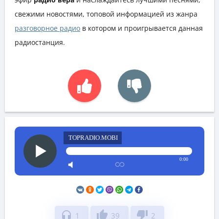
свежими новостями, топовой информацией из жанра
разговорное радио
в котором и проигрывается данная
радиостанция.
TOPRADIO.MOBI
0:00
headphones
thumb_up
thumb_down
1
39
2