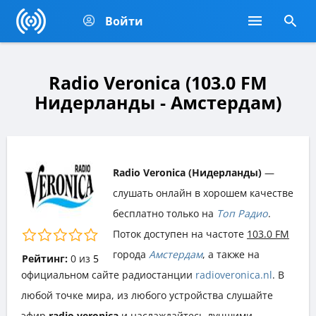
Войти
Radio Veronica (103.0 FM
Нидерланды - Амстердам)
Radio Veronica (Нидерланды)
—
слушать онлайн в хорошем качестве
бесплатно только на
Топ Радио
.
Поток доступен на частоте
103.0 FM
города
Амстердам
, а также на
Рейтинг:
0
из
5
официальном сайте радиостанции
radioveronica.nl
. В
любой точке мира, из любого устройства слушайте
эфир
radio veronica
и наслаждайтесь лучшими