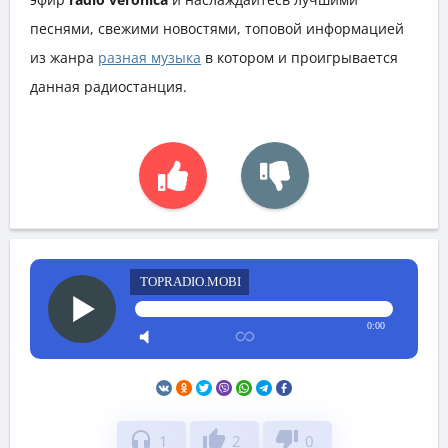
песнями, свежими новостями, топовой информацией
из жанра
разная музыка
в котором и проигрывается
данная радиостанция.
TOPRADIO.MOBI
0:00
headphones
thumb_up
thumb_down
1
2
0