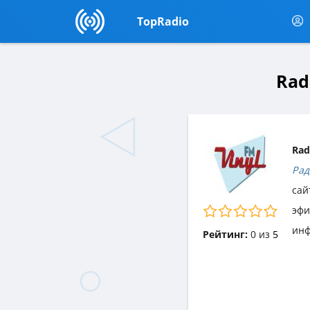
TopRadio
Rad
Rad
Рад
сай
эф
инф
Рейтинг:
0
из
5