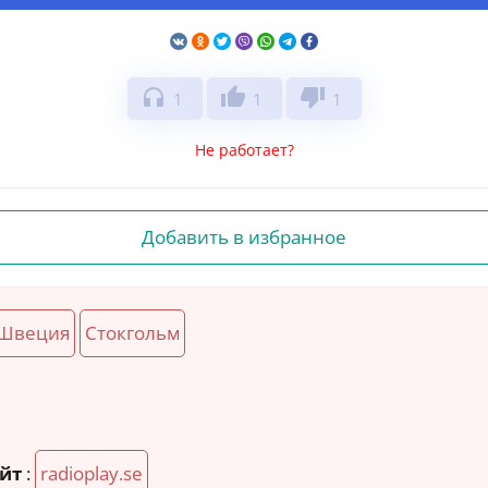
headphones
thumb_up
thumb_down
1
1
1
Не работает?
Добавить в избранное
Швеция
Стокгольм
йт
:
radioplay.se