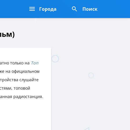
Города
Поиск
льм)
атно только на
Топ
акже на официальном
стройства слушайте
стями, топовой
данная радиостанция.