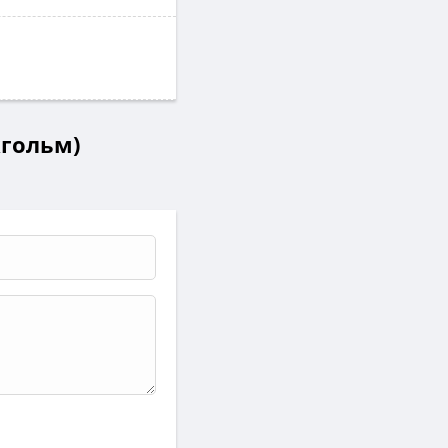
кгольм)