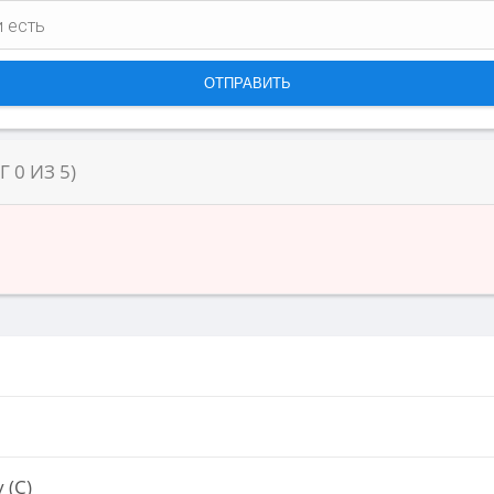
НГ
0
ИЗ
5
)
 (С)