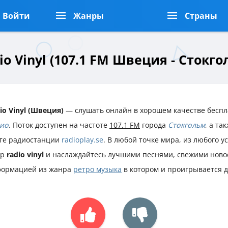
Войти
Жанры
Страны
io Vinyl (107.1 FM Швеция - Стокго
io Vinyl (Швеция)
— слушать онлайн в хорошем качестве беспл
ио
. Поток доступен на частоте
107.1 FM
города
Стокгольм
, а т
те радиостанции
radioplay.se
. В любой точке мира, из любого у
ир
radio vinyl
и наслаждайтесь лучшими песнями, свежими ново
ормацией из жанра
ретро музыка
в котором и проигрывается 