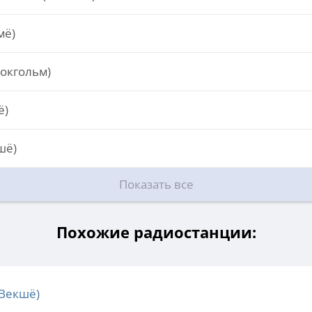
мё)
токгольм)
ё)
шё)
Показать все
Похожие радиостанции:
Векшё)