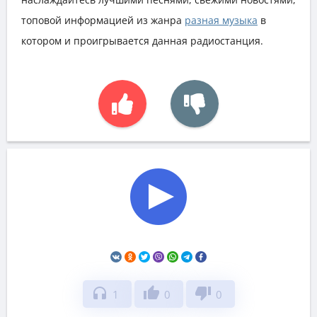
топовой информацией из жанра
разная музыка
в
котором и проигрывается данная радиостанция.
headphones
thumb_up
thumb_down
1
0
0