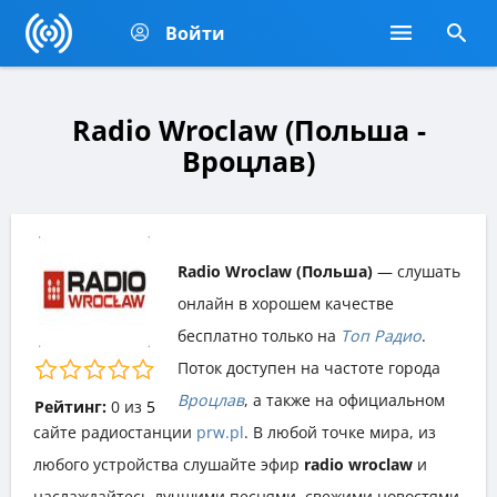
Войти
Radio Wroclaw (Польша -
Вроцлав)
Radio Wroclaw (Польша)
— слушать
онлайн в хорошем качестве
бесплатно только на
Топ Радио
.
Поток доступен на частоте города
Вроцлав
, а также на официальном
Рейтинг:
0
из
5
сайте радиостанции
prw.pl
. В любой точке мира, из
любого устройства слушайте эфир
radio wroclaw
и
наслаждайтесь лучшими песнями, свежими новостями,