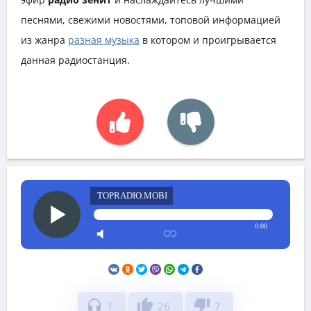
песнями, свежими новостями, топовой информацией
из жанра
разная музыка
в котором и проигрывается
данная радиостанция.
TOPRADIO.MOBI
0:00
headphones
thumb_up
thumb_down
1
26
7