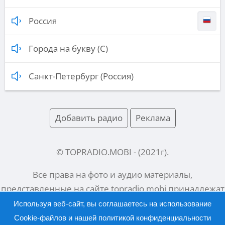
Россия
Города на букву (С)
Санкт-Петербург (Россия)
Добавить радио
Реклама
© TOPRADIO.MOBI
- (
2021
г).
Все права на фото и аудио материалы,
представленные на сайте
topradio.mobi
принадлежат
их законным владельцам.
Используя веб-сайт, вы соглашаетесь на использование
Cookie-файлов и нашей
политикой конфиденциальности