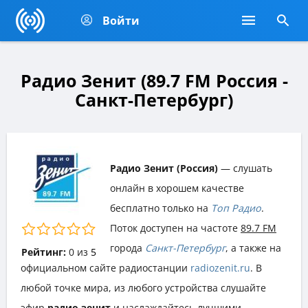
Войти
Радио Зенит (89.7 FM Россия -
Санкт-Петербург)
Радио Зенит (Россия)
— слушать
онлайн в хорошем качестве
бесплатно только на
Топ Радио
.
Поток доступен на частоте
89.7 FM
города
Санкт-Петербург
, а также на
Рейтинг:
0
из
5
официальном сайте радиостанции
radiozenit.ru
. В
любой точке мира, из любого устройства слушайте
эфир
радио зенит
и наслаждайтесь лучшими