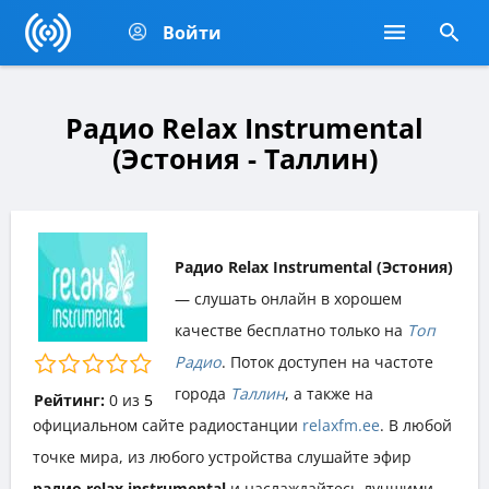
Войти
Радио Relax Instrumental
(Эстония - Таллин)
Радио Relax Instrumental (Эстония)
— слушать онлайн в хорошем
качестве бесплатно только на
Топ
Радио
. Поток доступен на частоте
города
Таллин
, а также на
Рейтинг:
0
из
5
официальном сайте радиостанции
relaxfm.ee
. В любой
точке мира, из любого устройства слушайте эфир
радио relax instrumental
и наслаждайтесь лучшими