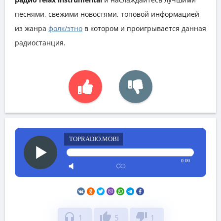
песнями, свежими новостями, топовой информацией
из жанра
фолк/этно
в котором и проигрывается данная
радиостанция.
TOPRADIO.MOBI
0:00
headphones
thumb_up
thumb_down
1
5
1