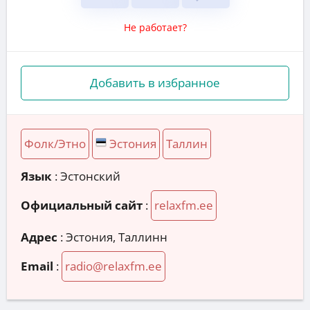
Не работает?
Добавить в избранное
Фолк/Этно
Эстония
Таллин
Язык
: Эстонский
Официальный сайт
:
relaxfm.ee
Адрес
:
Эстония, Таллинн
Email
:
radio@relaxfm.ee