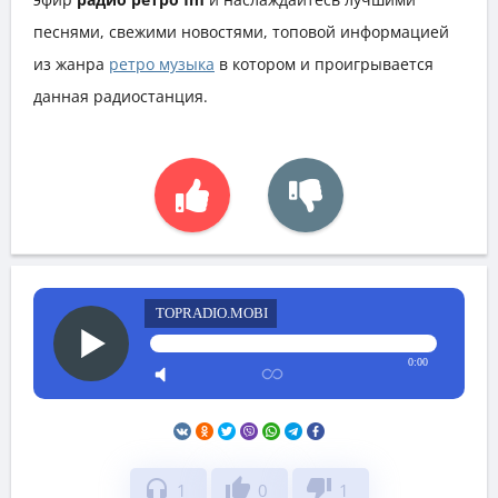
песнями, свежими новостями, топовой информацией
из жанра
ретро музыка
в котором и проигрывается
данная радиостанция.
TOPRADIO.MOBI
0:00
headphones
thumb_up
thumb_down
1
0
1