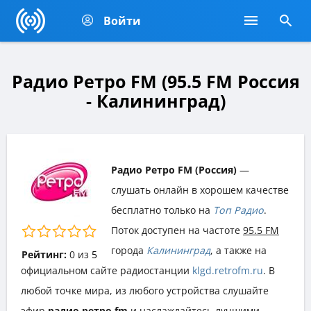
Войти
Радио Ретро FM (95.5 FM Россия
- Калининград)
Радио Ретро FM (Россия)
—
слушать онлайн в хорошем качестве
бесплатно только на
Топ Радио
.
Поток доступен на частоте
95.5 FM
города
Калининград
, а также на
Рейтинг:
0
из
5
официальном сайте радиостанции
klgd.retrofm.ru
. В
любой точке мира, из любого устройства слушайте
эфир
радио ретро fm
и наслаждайтесь лучшими