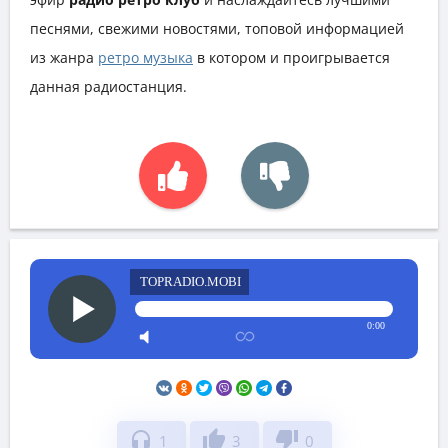
песнями, свежими новостями, топовой информацией
из жанра
ретро музыка
в котором и проигрывается
данная радиостанция.
TOPRADIO.MOBI
0:00
headphones
thumb_up
thumb_down
1
3
0