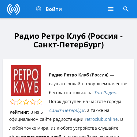
Войти
Радио Ретро Клуб (Россия -
Санкт-Петербург)
Радио Ретро Клуб (Россия)
—
слушать онлайн в хорошем качестве
бесплатно только на
Топ Радио
.
Поток доступен на частоте города
Санкт-Петербург
, а также на
Рейтинг:
0
из
5
официальном сайте радиостанции
retroclub.online
. В
любой точке мира, из любого устройства слушайте
эфир
радио ретро клуб
и наслаждайтесь лучшими