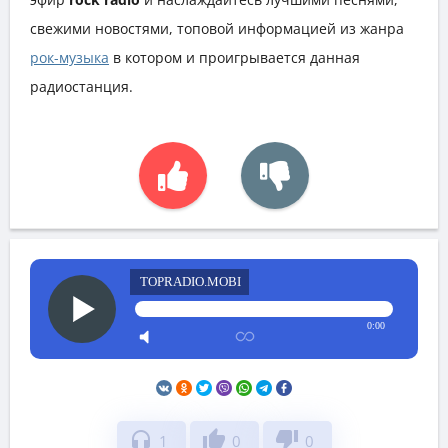
свежими новостями, топовой информацией из жанра
рок-музыка
в котором и проигрывается данная
радиостанция.
TOPRADIO.MOBI
0:00
headphones
thumb_up
thumb_down
1
0
0