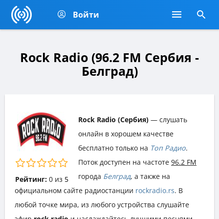
Войти
Rock Radio (96.2 FM Сербия -
Белград)
Rock Radio (Сербия)
— слушать
онлайн в хорошем качестве
бесплатно только на
Топ Радио
.
Поток доступен на частоте
96.2 FM
города
Белград
, а также на
Рейтинг:
0
из
5
официальном сайте радиостанции
rockradio.rs
. В
любой точке мира, из любого устройства слушайте
эфир
rock radio
и наслаждайтесь лучшими песнями,