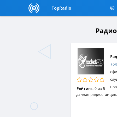
TopRadio
Радио
Рад
Топ
офи
слу
нов
Рейтинг:
0
из
5
данная радиостанция