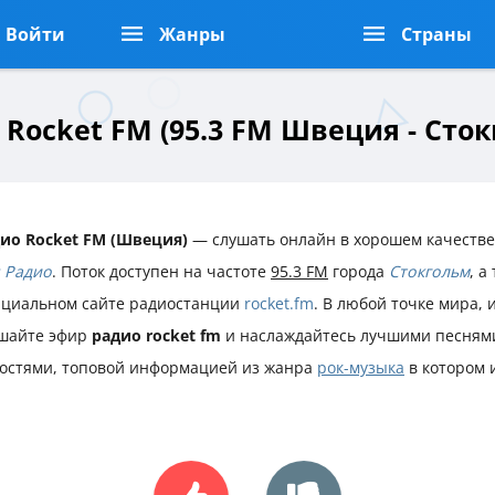
Войти
Жанры
Страны
 Rocket FM (95.3 FM Швеция - Сток
ио Rocket FM (Швеция)
— слушать онлайн в хорошем качестве
 Радио
. Поток доступен на частоте
95.3 FM
города
Стокгольм
, а
циальном сайте радиостанции
rocket.fm
. В любой точке мира, 
шайте эфир
радио rocket fm
и наслаждайтесь лучшими песням
остями, топовой информацией из жанра
рок-музыка
в котором 
.