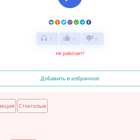
headphones
thumb_up
thumb_down
1
0
0
Не работает?
Добавить в избранное
еция
Стокгольм