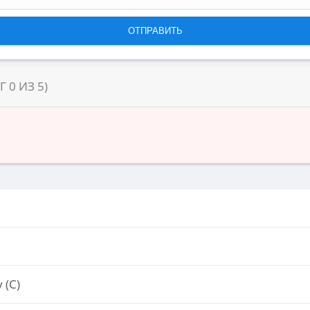
НГ
0
ИЗ
5
)
 (С)