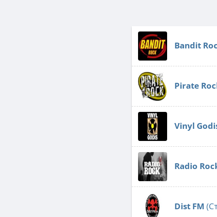
Bandit Ro
Pirate Ro
Vinyl Godi
Radio Roc
Dist FM
(С