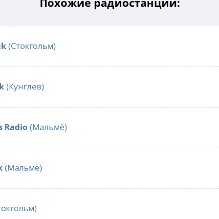
Похожие радиостанции:
ck
(Стокгольм)
ck
(Кунглев)
s Radio
(Мальмё)
k
(Мальмё)
токгольм)