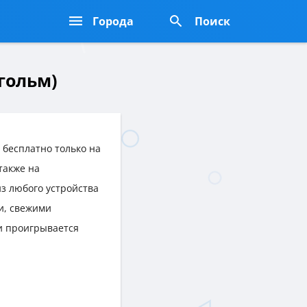
Города
Поиск
гольм)
 бесплатно только на
 также на
из любого устройства
и, свежими
и проигрывается