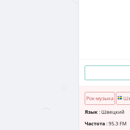
Рок-музыка
Шв
Язык
: Швецкий
Частота
: 95.3 FM