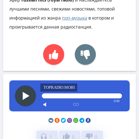
лучшими песнями, свежими новостями, топовой
информацией из жанра
поп-музыка
в котором и
проигрывается данная радиостанция.
TOPRADIO.MOBI
0:00
headphones
thumb_up
thumb_down
1
0
0