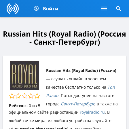
Войти
Russian Hits (Royal Radio) (Россия
- Санкт-Петербург)
Russian Hits (Royal Radio) (Россия)
— слушать онлайн в хорошем
качестве бесплатно только на
Топ
Радио
. Поток доступен на частоте
города
Санкт-Петербург
, а также на
Рейтинг:
0
из
5
официальном сайте радиостанции
royalradio.ru
. В
любой точке мира, из любого устройства слушайте
эфир
russian hits (royal radio)
и наслаждайтесь