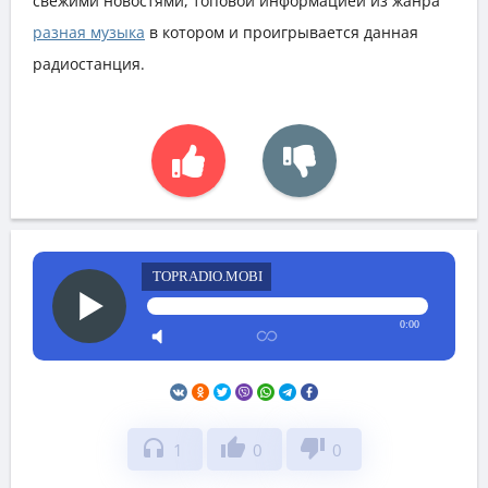
свежими новостями, топовой информацией из жанра
разная музыка
в котором и проигрывается данная
радиостанция.
TOPRADIO.MOBI
0:00
headphones
thumb_up
thumb_down
1
0
0