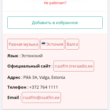
Не работает?
Добавить в избранное
Разная музыка
Эстония
Валга
Язык
: Эстонский
Официальный сайт
:
ruutfm.treraadio.ee
Адрес
:
Pikk 3A, Valga, Estonia
Телефон
:
+372 764 1111
Email
:
ruutfm@ruutfm.ee