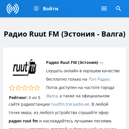
Войти
Радио Ruut FM (Эстония - Валга)
Радио Ruut FM (Эстония)
—
слушать онлайн в хорошем качестве
бесплатно только на
Топ Радио
.
Поток доступен на частоте города
Валга
, а также на официальном
Рейтинг:
0
из
5
сайте радиостанции
ruutfm.treraadio.ee
. В любой
точке мира, из любого устройства слушайте эфир
радио ruut fm
и наслаждайтесь лучшими песнями,