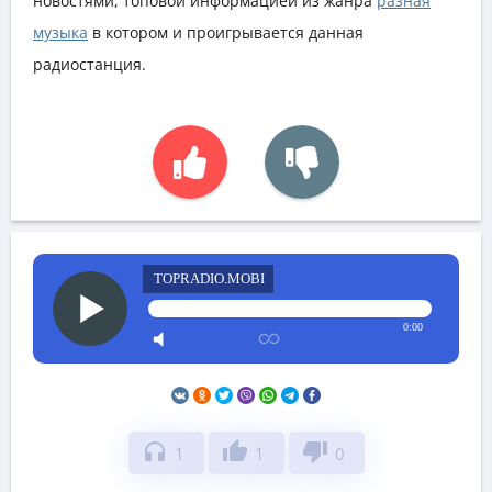
новостями, топовой информацией из жанра
разная
музыка
в котором и проигрывается данная
радиостанция.
TOPRADIO.MOBI
0:00
headphones
thumb_up
thumb_down
1
1
0