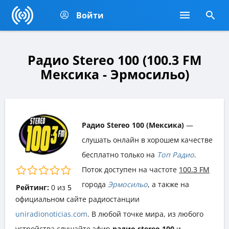
Войти
Радио Stereo 100 (100.3 FM
Мексика - Эрмосильо)
Радио Stereo 100 (Мексика)
—
слушать онлайн в хорошем качестве
бесплатно только на
Топ Радио
.
Поток доступен на частоте
100.3 FM
города
Эрмосильо
, а также на
Рейтинг:
0
из
5
официальном сайте радиостанции
uniradionoticias.com
. В любой точке мира, из любого
устройства слушайте эфир
радио stereo 100
и