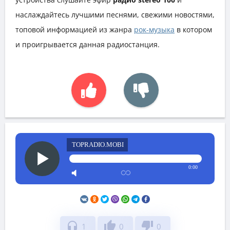
наслаждайтесь лучшими песнями, свежими новостями,
топовой информацией из жанра
рок-музыка
в котором
и проигрывается данная радиостанция.
TOPRADIO.MOBI
0:00
headphones
thumb_up
thumb_down
1
0
0