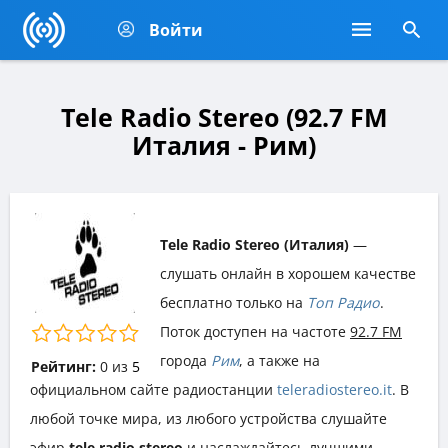
Войти
Tele Radio Stereo (92.7 FM
Италия - Рим)
Tele Radio Stereo (Италия)
—
слушать онлайн в хорошем качестве
бесплатно только на
Топ Радио
.
Поток доступен на частоте
92.7 FM
города
Рим
, а также на
Рейтинг:
0
из
5
официальном сайте радиостанции
teleradiostereo.it
. В
любой точке мира, из любого устройства слушайте
эфир
tele radio stereo
и наслаждайтесь лучшими