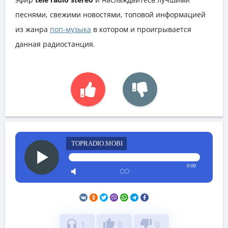
песнями, свежими новостями, топовой информацией
из жанра
поп-музыка
в котором и проигрывается
данная радиостанция.
TOPRADIO.MOBI
0:00
headphones
thumb_up
thumb_down
1
0
0