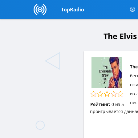
TopRadio
The Elvi
The
бес
офи
из 
пес
Рейтинг:
0
из
5
проигрывается данна