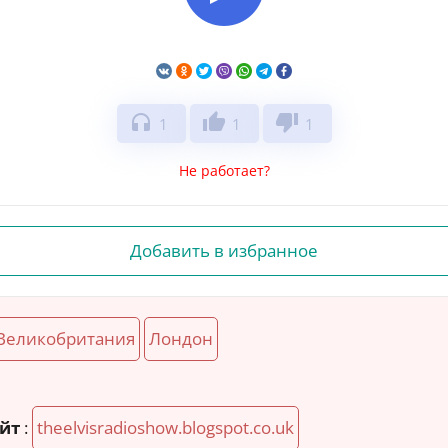
headphones
thumb_up
thumb_down
1
1
1
Не работает?
Добавить в избранное
Великобритания
Лондон
й
йт
:
theelvisradioshow.blogspot.co.uk