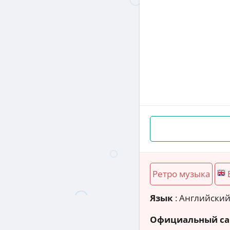
Ретро музыка
Язык
: Английски
Официальный са