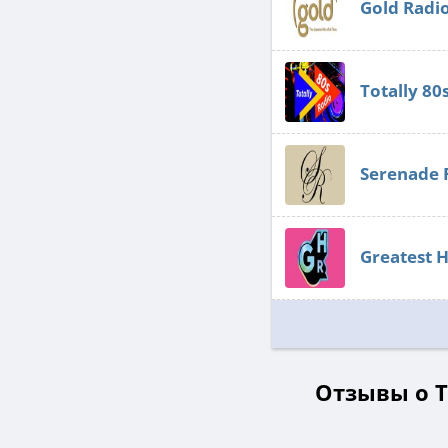
Gold Radi
Totally 80
Serenade 
Greatest H
Отзывы о T