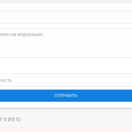
НГ
0
ИЗ
5
)