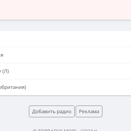
ия
 (Л)
обритания)
Добавить радио
Реклама