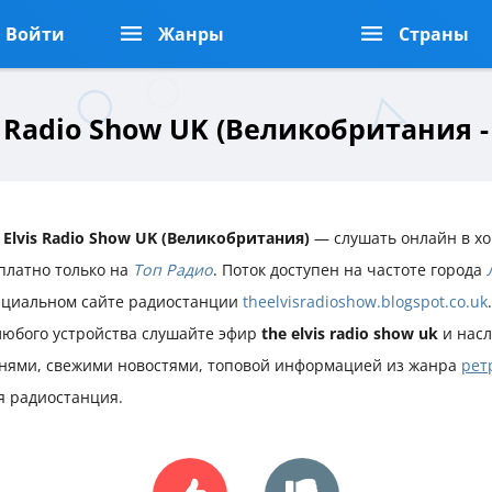
Войти
Жанры
Страны
s Radio Show UK (Великобритания 
 Elvis Radio Show UK (Великобритания)
— слушать онлайн в х
платно только на
Топ Радио
. Поток доступен на частоте города
циальном сайте радиостанции
theelvisradioshow.blogspot.co.uk
любого устройства слушайте эфир
the elvis radio show uk
и нас
нями, свежими новостями, топовой информацией из жанра
рет
я радиостанция.