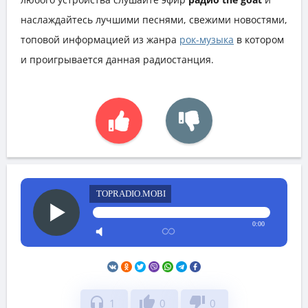
наслаждайтесь лучшими песнями, свежими новостями,
топовой информацией из жанра
рок-музыка
в котором
и проигрывается данная радиостанция.
TOPRADIO.MOBI
0:00
headphones
thumb_up
thumb_down
1
0
0