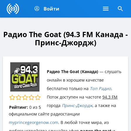
Войти
Радио The Goat (94.3 FM Канада -
Принс-Джордж)
Радио The Goat (Канада)
— слушать
онлайн в хорошем качестве
бесплатно только на
Топ Радио
.
Поток доступен на частоте
94.3 FM
города
Принс-Джордж
, а также на
Рейтинг:
0
из
5
официальном сайте радиостанции
myprincegeorgenow.com
. В любой точке мира, из
любого устройства слушайте эфир
радио the goat
и