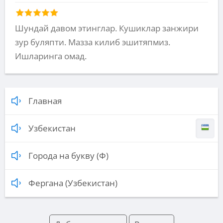
Шундай давом этинглар. Кушиклар занжири
зур буляпти. Мазза килиб эшитяпмиз.
Ишларинга омад.
Главная
Узбекистан
Города на букву (Ф)
Фергана (Узбекистан)