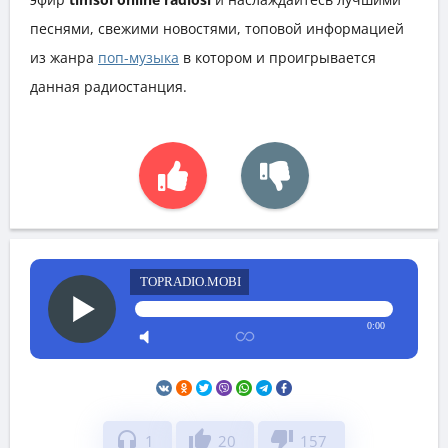
песнями, свежими новостями, топовой информацией
из жанра
поп-музыка
в котором и проигрывается
данная радиостанция.
TOPRADIO.MOBI
0:00
headphones
thumb_up
thumb_down
1
20
157