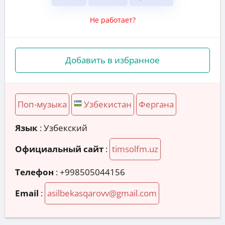
Не работает?
Добавить в избранное
Поп-музыка
Узбекистан
Фергана
Язык
: Узбекский
Официальный сайт
:
timsolfm.uz
Телефон
:
+998505044156
Email
:
asilbekasqarovv@gmail.com