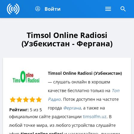
Войти
Timsol Online Radiosi
(Узбекистан - Фергана)
Timsol Online Radiosi (Узбекистан)
— слушать онлайн в хорошем
качестве бесплатно только на
Топ
Радио
. Поток доступен на частоте
города
Фергана
, а также на
Рейтинг:
5
из
5
официальном сайте радиостанции
timsolfm.uz
. В
любой точке мира, из любого устройства слушайте
эфир
timsol online radiosi
и наслаждайтесь лучшими