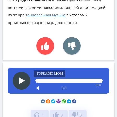
песнями, свежими новостями, топовой информацией
из жанра
танцевальная музыка
в котором и
проигрывается данная радиостанция.
TOPRADIO.MOBI
0:00
headphones
thumb_up
thumb_down
1
0
0