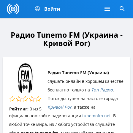
Войти
Радио Tunemo FM (Украина -
Кривой Рог)
Радио Tunemo FM (Украина)
—
слушать онлайн в хорошем качестве
бесплатно только на
Топ Радио
.
Поток доступен на частоте города
Кривой Рог
, а также на
Рейтинг:
0
из
5
официальном сайте радиостанции
tunemofm.net
. В
любой точке мира, из любого устройства слушайте
эфир
радио tunemo fm
и наслаждайтесь лучшими