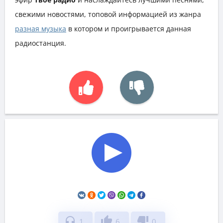
свежими новостями, топовой информацией из жанра
разная музыка
в котором и проигрывается данная
радиостанция.
headphones
thumb_up
thumb_down
1
6
0