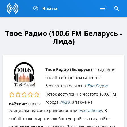
Войти
Твое Радио (100.6 FM Беларусь -
Лида)
Твое Радио (Беларусь)
— слушать
онлайн в хорошем качестве
бесплатно только на
Топ Радио
.
Поток доступен на частоте
100.6 FM
города
Лида
, а также на
Рейтинг:
0
из
5
официальном сайте радиостанции
tvoeradio.by
. В
любой точке мира, из любого устройства слушайте
эфир
твое радио
и наслаждайтесь лучшими песнями,