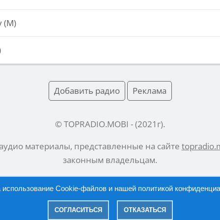
 (М)
)
Добавить радио
Реклама
© TOPRADIO.MOBI
- (
2021
г).
 аудио материалы, представленные на сайте
topradio.
законным владельцам.
а использование Cookie-файлов и нашей
политикой конфиденци
Русский |
English
СОГЛАСИТЬСЯ
ОТКАЗАТЬСЯ
|
Политика конфиденциальности
Правообладателям