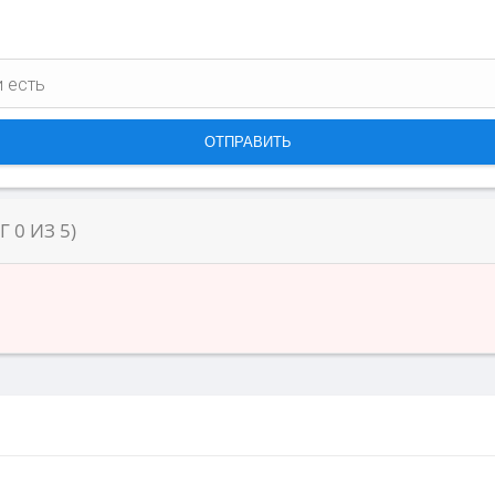
НГ
0
ИЗ
5
)