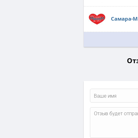
Самара-
Отз