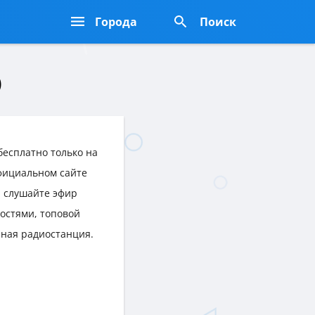
Города
Поиск
)
есплатно только на
официальном сайте
а слушайте эфир
остями, топовой
нная радиостанция.