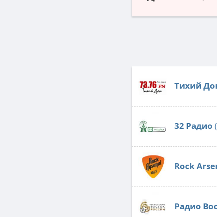
Тихий До
32 Радио
(
Rock Arse
Радио Во