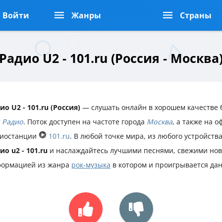
Войти
Жанры
Страны
Радио U2 - 101.ru (Россия - Москва
ио U2 - 101.ru (Россия)
— слушать онлайн в хорошем качестве б
 Радио
. Поток доступен на частоте города
Москва
, а также на 
иостанции
101.ru
. В любой точке мира, из любого устройств
ио u2 - 101.ru
и наслаждайтесь лучшими песнями, свежими нов
ормацией из жанра
рок-музыка
в котором и проигрывается да