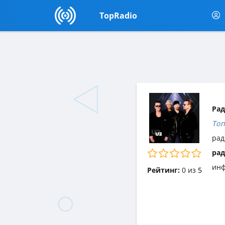
TopRadio
Рад
Топ
рад
рад
инф
Рейтинг:
0
из
5