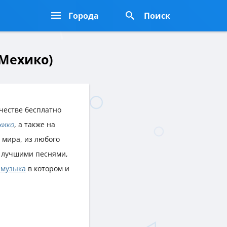
Города
Поиск
 Мехико)
честве бесплатно
хико
, а также на
е мира, из любого
 лучшими песнями,
 музыка
в котором и