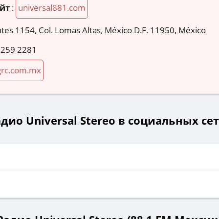
йт
:
universal881.com
tes 1154, Col. Lomas Altas, México D.F. 11950, México
5259 2281
grc.com.mx
дио Universal Stereo в социальных се