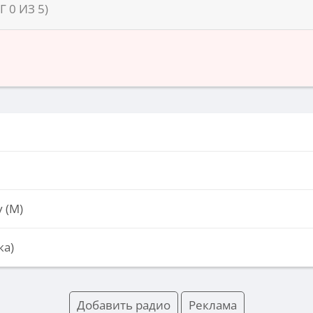
НГ
0
ИЗ
5
)
 (М)
ка)
Добавить радио
Реклама