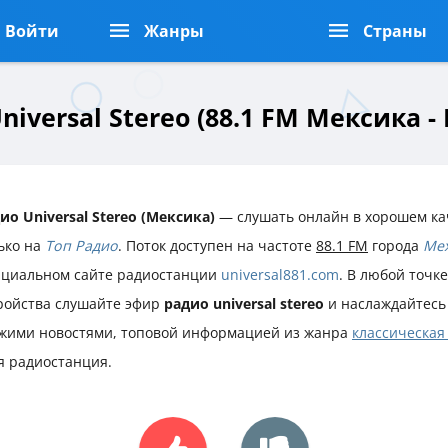
Войти
Жанры
Страны
niversal Stereo (88.1 FM Мексика -
ио Universal Stereo (Мексика)
— слушать онлайн в хорошем ка
ько на
Топ Радио
. Поток доступен на частоте
88.1 FM
города
Ме
циальном сайте радиостанции
universal881.com
. В любой точк
ройства слушайте эфир
радио universal stereo
и наслаждайтесь
жими новостями, топовой информацией из жанра
классическая
я радиостанция.