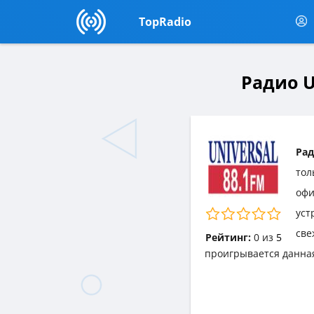
TopRadio
Радио U
Рад
тол
офи
уст
све
Рейтинг:
0
из
5
проигрывается данна